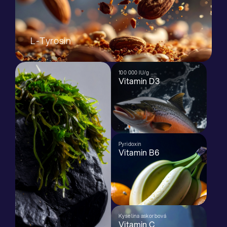
L-Tyrosin
100 000 IU/g
Vitamin D3
Pyridoxin
Vitamin B6
Kyselina askorbová
Vitamin C