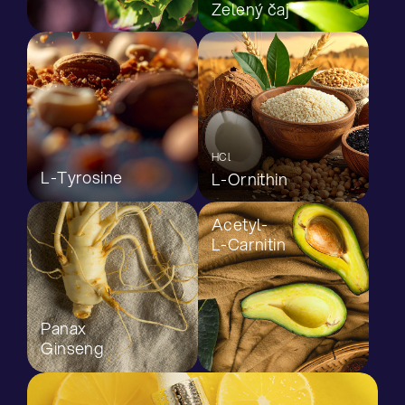
Zelený čaj
HCl
L-Tyrosine
L-Ornithin
Acetyl-
L-Carnitin
Panax
Ginseng