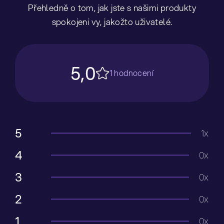
Přehledně o tom, jak jste s našimi produkty
spokojeni vy, jakožto uživatelé.
5,0
1 hodnocení
5
1x
4
0x
3
0x
2
0x
1
0x