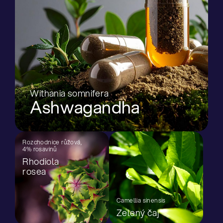
Withania somnifera
Ashwagandha
Rozchodnice růžová,
4% rosavinů
Rhodiola
rosea
Camellia sinensis
Zelený čaj