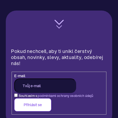
d
n
o
c
e
n
í
Pokud nechceš, aby ti unikl čerstvý
obsah, novinky, slevy, aktuality, odebírej
nás!
E-mail
Souhlasím s
podmínkami ochrany osobních údajů
Přihlásit se