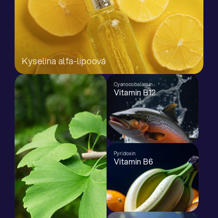
Kyselina alfa-lipoová
Cyanocobalamin
Vitamin B12
Pyridoxin
Vitamin B6