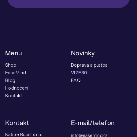
Z
á
Menu
Novinky
p
a
Shop
Doprava a platba
t
EaseMind
VIZE30
í
Blog
FAQ
Hodnocení
Kontakt
Kontakt
E-mail/telefon
Nature Boost s.r.o.
info@easemind.cz