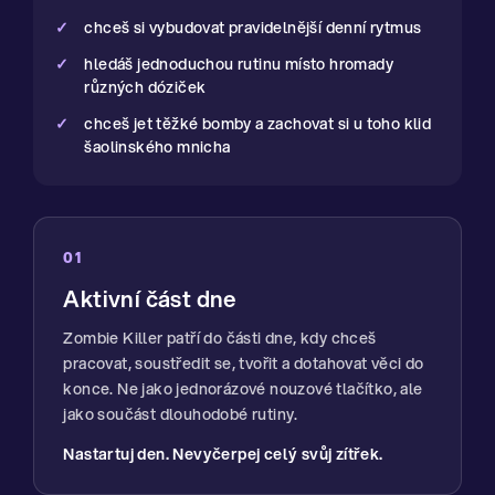
chceš si vybudovat pravidelnější denní rytmus
hledáš jednoduchou rutinu místo hromady
různých dóziček
chceš jet těžké bomby a zachovat si u toho klid
šaolinského mnicha
01
Aktivní část dne
Zombie Killer patří do části dne, kdy chceš
pracovat, soustředit se, tvořit a dotahovat věci do
konce. Ne jako jednorázové nouzové tlačítko, ale
jako součást dlouhodobé rutiny.
Nastartuj den. Nevyčerpej celý svůj zítřek.