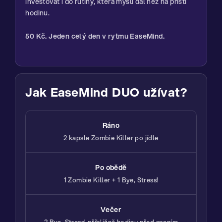
investovat i do rutiny, která myslí dál než na příští
hodinu.
50 Kč. Jeden celý den v rytmu EaseMind.
Jak EaseMind DUO užívat?
Ráno
2 kapsle Zombie Killer po jídle
Po obědě
1 Zombie Killer + 1 Bye, Stress!
Večer
2 Bye, Stress! přibližně hodinu před spaním