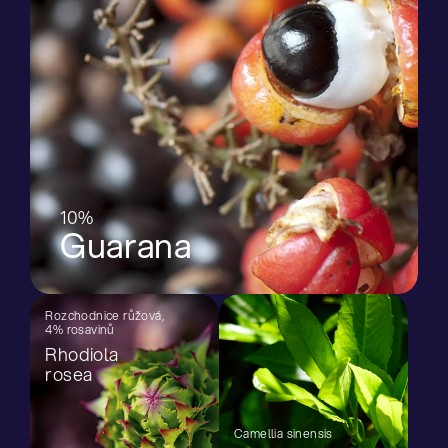
10%
Guarana
Rozchodnice růžová,
4% rosavinů
Rhodiola
rosea
Camellia sinensis