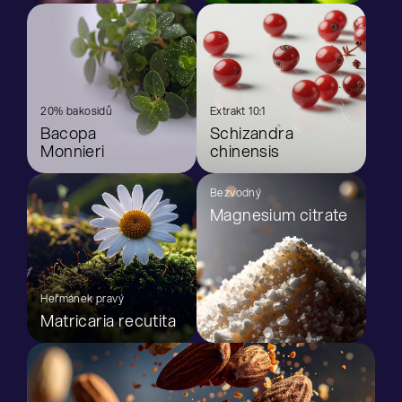
20% bakosidů
Extrakt 10:1
Bacopa
Schizandra
Monnieri
chinensis
Bezvodný
Magnesium citrate
Heřmánek pravý
Matricaria recutita