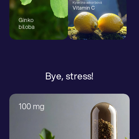
Kyselina askorbová
Vitamin C
Ginko
biloba
Bye, stress!
100 mg