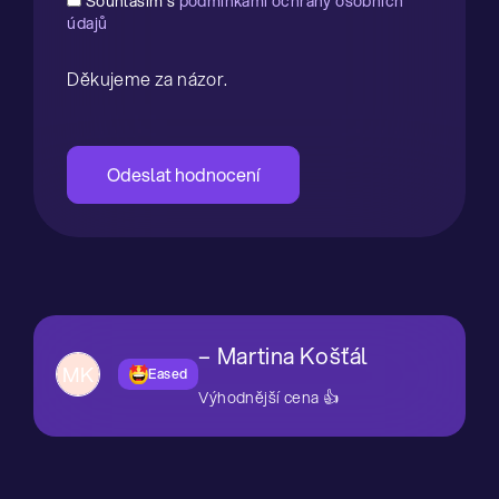
Souhlasím s
podmínkami ochrany osobních
údajů
Děkujeme za názor.
Odeslat hodnocení
V
ý
Martina Košťál
MK
Hodnocení produktu je 5 z 5 hvězdiček.
p
Eased
Výhodnější cena 👍
i
s
h
o